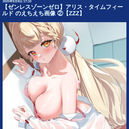
2025年9月8日 17:10
投
【ゼンレスゾーンゼロ】アリス・タイムフィー
稿
ルド のえちえち画像 ②【ZZZ】
日: