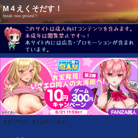
コ
M４えくそだす！
ン
テ
break new ground？
ン
ツ
へ
ス
キ
ッ
プ
タグ: アリス・タイムフィールド