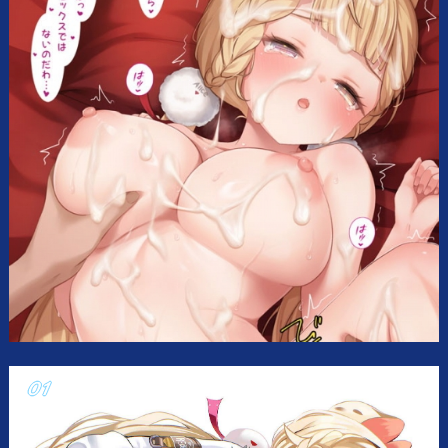
ス・
タ
イ
ム
フ
ィ
ー
ル
ド
の
え
ち
え
ち
画
像
②【ZZZ】”
の