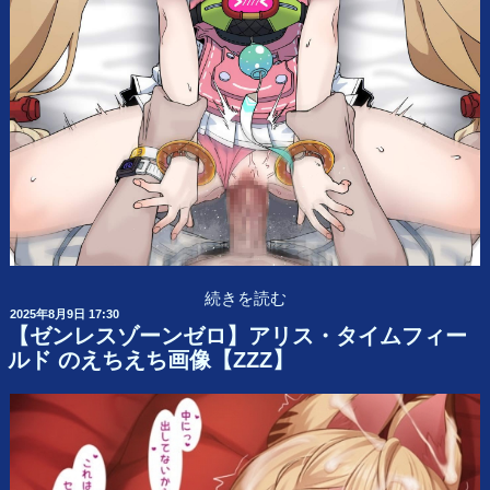
“【ゼ
続きを読む
ン
2025年8月9日 17:30
投
【ゼンレスゾーンゼロ】アリス・タイムフィー
レ
稿
ス
ルド のえちえち画像【ZZZ】
日:
ゾ
ー
ン
ゼ
ロ】
ア
リ